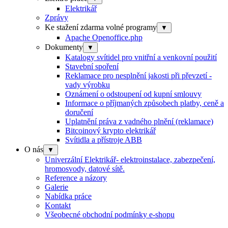
Elektrikář
Zprávy
Ke stažení zdarma volné programy
▼
Apache Openoffice.php
Dokumenty
▼
Katalogy svítidel pro vnitřní a venkovní použití
Stavební spoření
Reklamace pro nesplnění jakosti při převzetí -
vady výrobku
Oznámení o odstoupení od kupní smlouvy
Informace o příjmaných způsobech platby, ceně a
doručení
Uplatnění práva z vadného plnění (reklamace)
Bitcoinový krypto elektrikář
Svítidla a přístroje ABB
O nás
▼
Univerzální Elektrikář- elektroinstalace, zabezpečení,
hromosvody, datové sítě.
Reference a názory
Galerie
Nabídka práce
Kontakt
Všeobecné obchodní podmínky e-shopu