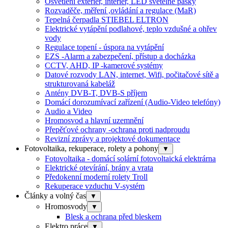
Osvětlení exteriér, interiér, LED světelné pásky
Rozvaděče, měření ,ovládání a regulace (MaR)
Tepelná čerpadla STIEBEL ELTRON
Elektrické vytápění podlahové, teplo vzdušné a ohřev
vody
Regulace topení - úspora na vytápění
EZS -Alarm a zabezpečení, přístup a docházka
CCTV, AHD, IP -kamerové systémy
Datové rozvody LAN, internet, Wifi, počitačové sítě a
strukturovaná kabeláž
Antény DVB-T, DVB-S příjem
Domácí dorozumívací zařízení (Audio-Video telefóny)
Audio a Video
Hromosvod a hlavní uzemnění
Přepěťové ochrany -ochrana proti nadproudu
Revizní zprávy a projektové dokumentace
Fotovoltaika, rekuperace, rolety a pohony
▼
Fotovoltaika - domácí solární fotovoltaická elektrárna
Elektrické otevírání, brány a vrata
Předokenní moderní rolety Troll
Rekuperace vzduchu V-systém
Články a volný čas
▼
Hromosvody
▼
Blesk a ochrana před bleskem
Elektro práce
▼