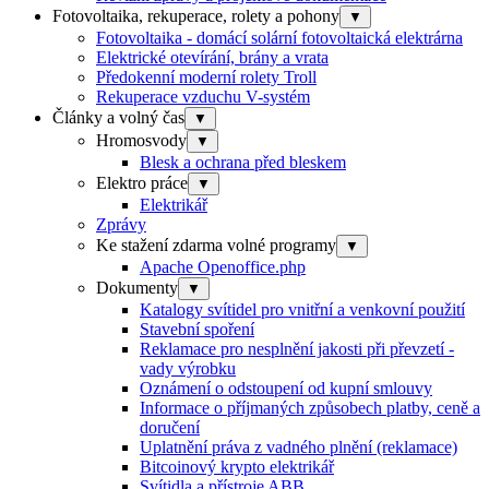
Fotovoltaika, rekuperace, rolety a pohony
▼
Fotovoltaika - domácí solární fotovoltaická elektrárna
Elektrické otevírání, brány a vrata
Předokenní moderní rolety Troll
Rekuperace vzduchu V-systém
Články a volný čas
▼
Hromosvody
▼
Blesk a ochrana před bleskem
Elektro práce
▼
Elektrikář
Zprávy
Ke stažení zdarma volné programy
▼
Apache Openoffice.php
Dokumenty
▼
Katalogy svítidel pro vnitřní a venkovní použití
Stavební spoření
Reklamace pro nesplnění jakosti při převzetí -
vady výrobku
Oznámení o odstoupení od kupní smlouvy
Informace o příjmaných způsobech platby, ceně a
doručení
Uplatnění práva z vadného plnění (reklamace)
Bitcoinový krypto elektrikář
Svítidla a přístroje ABB