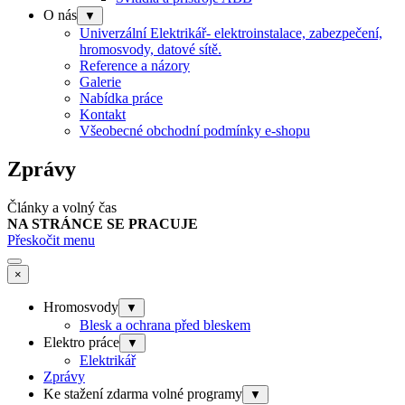
O nás
▼
Univerzální Elektrikář- elektroinstalace, zabezpečení,
hromosvody, datové sítě.
Reference a názory
Galerie
Nabídka práce
Kontakt
Všeobecné obchodní podmínky e-shopu
Zprávy
Články a volný čas
NA STRÁNCE SE PRACUJE
Přeskočit menu
×
Hromosvody
▼
Blesk a ochrana před bleskem
Elektro práce
▼
Elektrikář
Zprávy
Ke stažení zdarma volné programy
▼