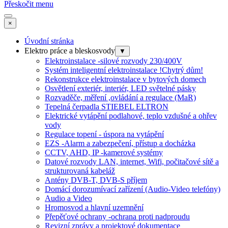
Přeskočit menu
×
Úvodní stránka
Elektro práce a bleskosvody
▼
Elektroinstalace -silové rozvody 230/400V
Systém inteligentní elektroinstalace !Chytrý dům!
Rekonstrukce elektroinstalace v bytových domech
Osvětlení exteriér, interiér, LED světelné pásky
Rozvaděče, měření ,ovládání a regulace (MaR)
Tepelná čerpadla STIEBEL ELTRON
Elektrické vytápění podlahové, teplo vzdušné a ohřev
vody
Regulace topení - úspora na vytápění
EZS -Alarm a zabezpečení, přístup a docházka
CCTV, AHD, IP -kamerové systémy
Datové rozvody LAN, internet, Wifi, počitačové sítě a
strukturovaná kabeláž
Antény DVB-T, DVB-S příjem
Domácí dorozumívací zařízení (Audio-Video telefóny)
Audio a Video
Hromosvod a hlavní uzemnění
Přepěťové ochrany -ochrana proti nadproudu
Revizní zprávy a projektové dokumentace