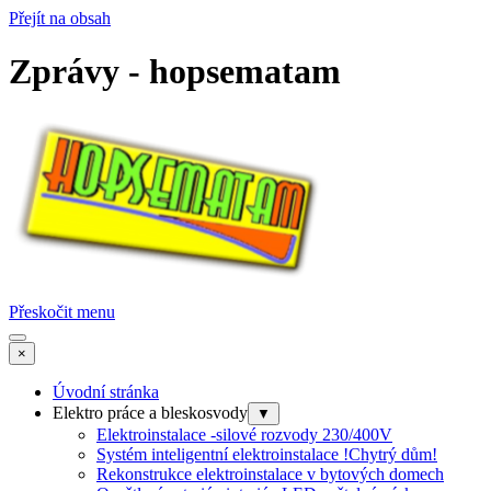
Přejít na obsah
Zprávy - hopsematam
Přeskočit menu
×
Úvodní stránka
Elektro práce a bleskosvody
▼
Elektroinstalace -silové rozvody 230/400V
Systém inteligentní elektroinstalace !Chytrý dům!
Rekonstrukce elektroinstalace v bytových domech