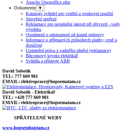
Apache Openoffice.php
Dokumenty
▼
Katalogy svítidel pro vnitřní a venkovní použití
Stavební spoření
Reklamace pro nesplnění jakosti při převzetí - vady
výrobku
Oznámení o odstoupení od kupní smlouvy
Informace o příjmaných způsobech platby, ceně a
doručení
Uplatnění práva z vadného plnění (reklamace)
Bitcoinový krypto elektrikář
Svítidla a přístroje ABB
David Sobotík
TEL: 777 669 981
EMAIL: elektroprace@hopsematam.cz
David Sobotík - Elektrikář
TEL: +420 777 669 981
EMAIL: elektroprace@hopsematam.cz
SPŘÁTELENÉ WEBY
www.hopsemhoptam.cz