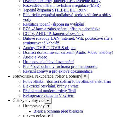
Osvětlení exteriér, interiér, LED světelné pásky
Rozvaděče, měření ,ovládání a regulace (MaR)
Tepelná čerpadla STIEBEL ELTRON
Elektrické vytápění podlahové, teplo vzdušné a ohřev
vody
Regulace topení - úspora na vytápění
EZS -Alarm a zabezpečení, přístup a docházka
CCTV, AHD, IP -kamerové systémy
Datové rozvody LAN, internet, Wifi, počitačové sítě a
strukturovaná kabeláž
Antény DVB-T, DVB-S příjem
Domácí dorozumívací zařízení (Audio-Video telefóny)
Audio a Video
Hromosvod a hlavní uzemnění
Přepěťové ochrany -ochrana proti nadproudu
Revizní zprávy a projektové dokumentace
Fotovoltaika, rekuperace, rolety a pohony
▼
Fotovoltaika - domácí solární fotovoltaická elektrárna
Elektrické otevírání, brány a vrata
Předokenní moderní rolety Troll
Rekuperace vzduchu V-systém
Články a volný čas
▼
Hromosvody
▼
Blesk a ochrana před bleskem
Elektro práce
▼