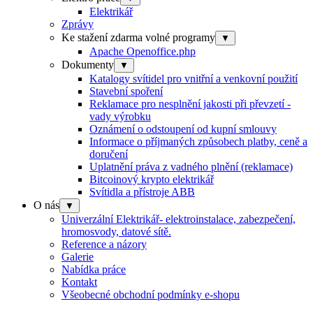
Elektrikář
Zprávy
Ke stažení zdarma volné programy
▼
Apache Openoffice.php
Dokumenty
▼
Katalogy svítidel pro vnitřní a venkovní použití
Stavební spoření
Reklamace pro nesplnění jakosti při převzetí -
vady výrobku
Oznámení o odstoupení od kupní smlouvy
Informace o příjmaných způsobech platby, ceně a
doručení
Uplatnění práva z vadného plnění (reklamace)
Bitcoinový krypto elektrikář
Svítidla a přístroje ABB
O nás
▼
Univerzální Elektrikář- elektroinstalace, zabezpečení,
hromosvody, datové sítě.
Reference a názory
Galerie
Nabídka práce
Kontakt
Všeobecné obchodní podmínky e-shopu