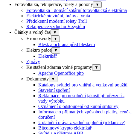
Fotovoltaika, rekuperace, rolety a pohony
▼
Fotovoltaika - domácí solární fotovoltaická elektrárna
Elektrické otevírání, brány a vrata
Předokenní moderní rolety Troll
Rekuperace vzduchu V-systém
Články a volný čas
▼
Hromosvody
▼
Blesk a ochrana před bleskem
Elektro práce
▼
Elektrikář
Zprávy
Ke stažení zdarma volné programy
▼
Apache Openoffice.php
Dokumenty
▼
Katalogy svítidel pro vnitřní a venkovní použití
Stavební spoření
Reklamace pro nesplnění jakosti při převzetí -
vady výrobku
Oznámení o odstoupení od kupní smlouvy
Informace o příjmaných způsobech platby, ceně a
doručení
Uplatnění práva z vadného plnění (reklamace)
Bitcoinový krypto elektrikář
Svítidla a přístroje ABB