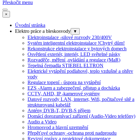
Přeskočit menu
×
Úvodní stránka
Elektro práce a bleskosvody
▼
Elektroinstalace -silové rozvody 230/400V
Systém inteligentní elektroinstalace !Chytrý dům!
Rekonstrukce elektroinstalace v bytových domech
Osvětlení exteriér, interiér, LED světelné pásky
Rozvaděče, měření ,ovládání a regulace (MaR)
Tepelná čerpadla STIEBEL ELTRON
Elektrické vytápění podlahové, teplo vzdušné a ohřev
vody
Regulace topení - úspora na vytápění
EZS -Alarm a zabezpečení, přístup a docházka
CCTV, AHD, IP -kamerové systémy
Datové rozvody LAN, internet, Wifi, počitačové sítě a
strukturovaná kabeláž
Antény DVB-T, DVB-S příjem
Domácí dorozumívací zařízení (Audio-Video telefóny)
Audio a Video
Hromosvod a hlavní uzemnění
Přepěťové ochrany -ochrana proti nadproudu
Revizní zprávy a projektové dokumentace