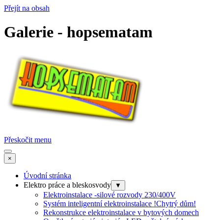
Přejít na obsah
Galerie - hopsematam
Přeskočit menu
×
Úvodní stránka
Elektro práce a bleskosvody
▼
Elektroinstalace -silové rozvody 230/400V
Systém inteligentní elektroinstalace !Chytrý dům!
Rekonstrukce elektroinstalace v bytových domech